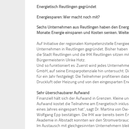
Energietisch Reutlingen gegründet
Energiesparen: Wer macht noch mit?
Sechs Unternehmen aus Reutlingen haben den Energiet
Monate: Energie einsparen und Kosten senken. Weiter
Auf Initiative der regionalen Kompetenzstelle Energi
Unternehmen in Reutlingen gegründet. Bisher haben 
die Stadt Reutlingen und die IHK Reutlingen sitzen m
Bürgermeisterin Ulrike Hotz.
Und so funktioniert es: Zuerst wird jedes Unternehm
GmbH, auf seine Einsparpotenziale hin untersucht.
für ein Jahr festgelegt. Die Teilnehmer profitieren 
Druckluft oder Heizung und von den eingesparten Ener
Sehr überschaubarer Aufwand
Finanziell hält sich der Aufwand in Grenzen. Kleine 
Aufwand kostet die Teilnahme am Energietisch inklus
eines Jahres eingespart hat“, sagt Dr. Martina von O
Wolfgang Epp bestätigen. Die IHK war bereits beim E
Akademie in Albstadt konnten wir den Stromverbrauc
Im Austausch mit gleichgesinnten Unternehmern bleib