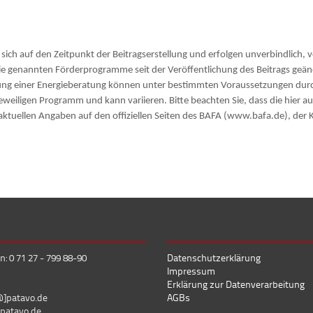
ch auf den Zeitpunkt der Beitragserstellung und erfolgen unverbindlich, 
ie genannten Förderprogramme seit der Veröffentlichung des Beitrags geä
 einer Energieberatung können unter bestimmten Voraussetzungen durch
weiligen Programm und kann variieren. Bitte beachten Sie, dass die hier au
 aktuellen Angaben auf den offiziellen Seiten des BAFA (www.bafa.de), de
n: 0 71 27 - 799 88-90
Datenschutzerklärung
Impressum
Erklärung zur Datenverarbeitung
@]patavo.de
AGBs
patavo.de