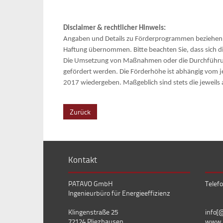
Disclaimer & rechtlicher Hinweis:
Angaben und Details zu Förderprogrammen beziehen si
Haftung übernommen. Bitte beachten Sie, dass sich d
Die Umsetzung von Maßnahmen oder die Durchführung
gefördert werden. Die Förderhöhe ist abhängig vom je
2017 wiedergeben. Maßgeblich sind stets die jeweils
Zurück
Kontakt
PATAVO GmbH
Telefo
Ingenieurbüro für Energieeffizienz
Klingenstraße 25
info[
72124 Pliezhausen
www.