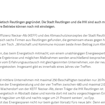
isch Reutlingen gegründet. Die Stadt Reutlingen und die IHK sind auch mit
e Betriebe können noch mit einsteigen.
eeffizienz Neckar-Alb (KEFF) und des Klimaschutzkonzeptes der Stadt Reutl
sich sechs Firmen aus Reutlingen gefunden, die gemeinsam etwas gegen ho
it am Tisch. „Wirtschaft und Kommune müssen beide ihren Beitrag zum Klim
en, das beim Energietisch mitmacht, von einem unabhängigen Energieexpert
 Die Ergebnisse und möglichen Maßnahmen werden anschließend besprochen
dabei vom Erfahrungsaustausch mit gleichgesinnten Unternehmen, von der neu
giekosten. Insgesamt gibt es innerhalb eines Jahres vier Treffen.
und mittlere Unternehmen mit maximal 250 Beschäftigten bezahlen nur 20 Pr
ive der Energieberatung und der vier Treffen zwischen 480 und maximal 2.0
w-Wachendorf von der KEFF Neckar-Alb, deren Träger die IHK Reutlingen is
nergietisch in Albstadt dabei und konnte dort mit sechs vorgeschlagenen E
h tagsüber um 6,6 und nachts sogar um 21 Prozent senken“, so Epp.
t das Energiesparen nicht nur beim guten Vorsatz fürs neue Jahr. Denn ein