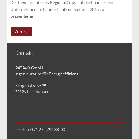
Der Gewinner dieses Regional Cups hat die Chance sein
Unternehmen im Landesfinale im Sommer 2015 zu
präsentieren.
Zurück
Kontakt
PATAVO GmbH
Ingenieurbüro für Energieeffizienz
Klingenstraße 25
72124 Pliezhausen
Telefon: 0 71 27 - 799 88-90