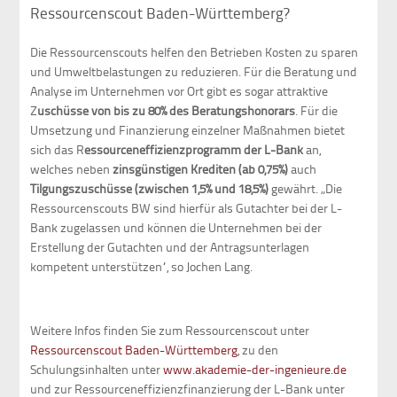
Ressourcenscout Baden-Württemberg?
Die Ressourcenscouts helfen den Betrieben Kosten zu sparen
und Umweltbelastungen zu reduzieren. Für die Beratung und
Analyse im Unternehmen vor Ort gibt es sogar attraktive
Z
uschüsse von bis zu 80% des Beratungshonorars
. Für die
Umsetzung und Finanzierung einzelner Maßnahmen bietet
sich das R
essourceneffizienzprogramm der L-Bank
an,
welches neben
zinsgünstigen Krediten (ab 0,75%)
auch
Tilgungszuschüsse (zwischen 1,5% und 18,5%)
gewährt. „Die
Ressourcenscouts BW sind hierfür als Gutachter bei der L-
Bank zugelassen und können die Unternehmen bei der
Erstellung der Gutachten und der Antragsunterlagen
kompetent unterstützen“, so Jochen Lang.
Weitere Infos finden Sie zum Ressourcenscout unter
Ressourcenscout Baden-Württemberg
, zu den
Schulungsinhalten unter
www.akademie-der-ingenieure.de
und zur Ressourceneffizienzfinanzierung der L-Bank unter