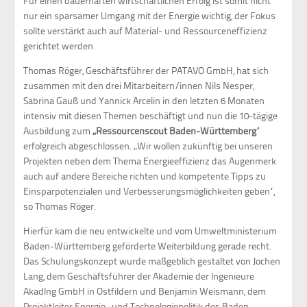
Für einen dauerhaften wirtschaftlichen Erfolg ist somit nicht
nur ein sparsamer Umgang mit der Energie wichtig, der Fokus
sollte verstärkt auch auf Material- und Ressourceneffizienz
gerichtet werden.
Thomas Röger, Geschäftsführer der PATAVO GmbH, hat sich
zusammen mit den drei Mitarbeitern/innen Nils Nesper,
Sabrina Gauß und Yannick Arcelin in den letzten 6 Monaten
intensiv mit diesen Themen beschäftigt und nun die 10-tägige
Ausbildung zum
„Ressourcenscout Baden-Württemberg“
erfolgreich abgeschlossen. „Wir wollen zukünftig bei unseren
Projekten neben dem Thema Energieeffizienz das Augenmerk
auch auf andere Bereiche richten und kompetente Tipps zu
Einsparpotenzialen und Verbesserungsmöglichkeiten geben“,
so Thomas Röger.
Hierfür kam die neu entwickelte und vom Umweltministerium
Baden-Württemberg geförderte Weiterbildung gerade recht.
Das Schulungskonzept wurde maßgeblich gestaltet von Jochen
Lang, dem Geschäftsführer der Akademie der Ingenieure
AkadIng GmbH in Ostfildern und Benjamin Weismann, dem
Projektleiter Energie- und Technologiepolitik des Baden-